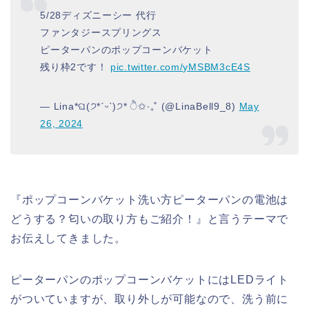
5/28ディズニーシー 代行
ファンタジースプリングス
ピーターパンのポップコーンバケット
残り枠2です！
pic.twitter.com/yMSBM3cE4S
— Lina*ଘ(੭*ˊᵕˋ)੭* ੈ✩‧₊˚ (@LinaBell9_8)
May
26, 2024
『ポップコーンバケット洗い方ピーターパンの電池は
どうする？匂いの取り方もご紹介！』と言うテーマで
お伝えしてきました。
ピーターパンのポップコーンバケットにはLEDライト
がついていますが、取り外しが可能なので、洗う前に