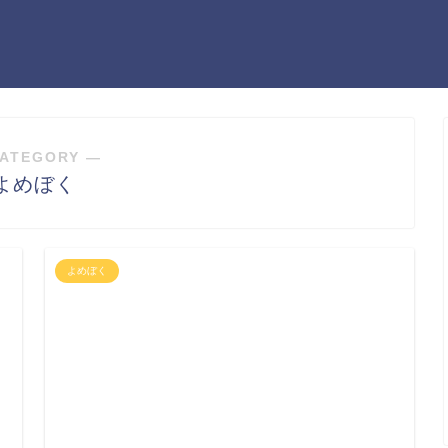
ATEGORY ―
よめぼく
よめぼく