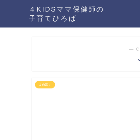
４KIDSママ保健師の
子育てひろば
― C
よめぼく