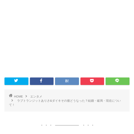
HOME
エンタメ
ラブトランジットありさ&ダイキその後どうなった？結婚・破局・現在につい
て！